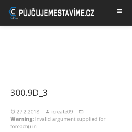
300.9D_3
27.2.2018
icreate09
Warning
: Invalid argument supplied for
foreach() in